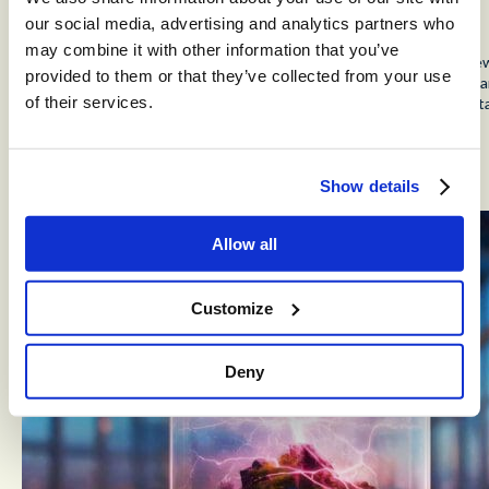
Loogman
our social media, advertising and analytics partners who
may combine it with other information that you’ve
Hoewel er bij Loogman ieder jaar zo’n twee miljoen auto’s worden g
provided to them or that they’ve collected from your use
volgetankt, is de klantenserviceafdeling misschien wel de kleinste v
of their services.
Nederland. Het geheim: Loogman gebruikt een volwaardig klantcont
en is sterk datagedreven.
mei 7, 2025
Show details
Allow all
Customize
Deny