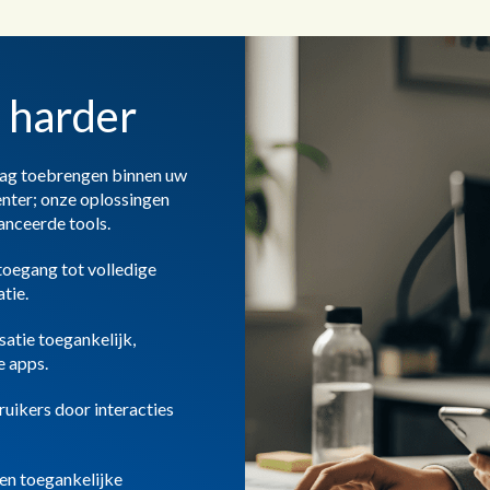
 harder
slag toebrengen binnen uw
enter; onze oplossingen
nceerde tools.
toegang tot volledige
tie.
atie toegankelijk,
e apps.
uikers door interacties
een toegankelijke