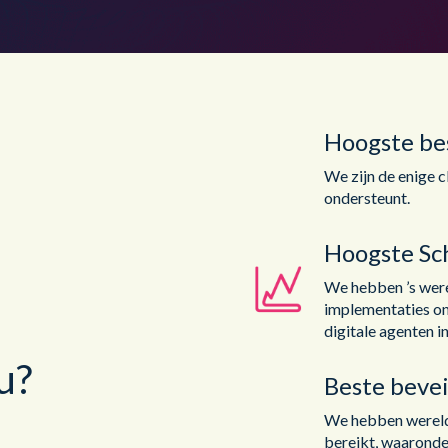
Hoogste be
We zijn de enige c
ondersteunt.
Hoogste Sc
We hebben ’s were
implementaties ond
digitale agenten i
u?
Beste bevei
We hebben wereld
bereikt, waaronde