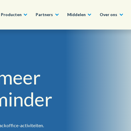
Producten
Partners
Middelen
Over ons
Word ook Partner
Bouw, Constructie en Vastgoed
Conversational AI Self-Service
Nieuws
English - UK
Sluit u aan bij het Con
Programma en profitee
 meer
Tech, Media en Telecom
Agent Assist
Whitepapers
ons uitgebreide partn
日本語
Overheid
Intelligente Automatisering
Video’s en webinars
minder
Lees Meer
Wereldwijd team, wereldwijde visie
Financiële Instellingen
Real-Time Transcription and
Summarization
Onze kantoren
Outsourcing
ackoffice-activiteiten.