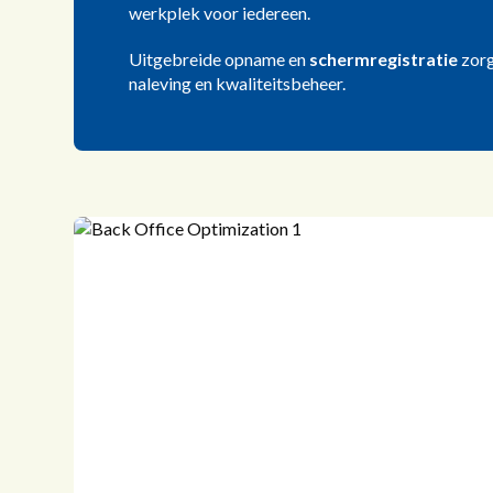
werkplek voor iedereen.
Uitgebreide opname en
schermregistratie
zorg
naleving en kwaliteitsbeheer.