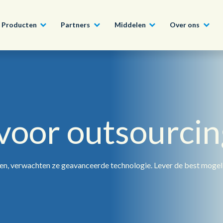
Producten
Partners
Middelen
Over ons
Word ook Partner
Bouw, Constructie en Vastgoed
Conversational AI Self-Service
Nieuws
English - UK
Sluit u aan bij het Con
Programma en profitee
voor outsourcin
Tech, Media en Telecom
Agent Assist
Whitepapers
ons uitgebreide partn
日本語
Overheid
Intelligente Automatisering
Video’s en webinars
Lees Meer
den, verwachten ze geavanceerde technologie. Lever de best moge
Wereldwijd team, wereldwijde visie
Financiële Instellingen
Real-Time Transcription and
Summarization
Onze kantoren
Outsourcing