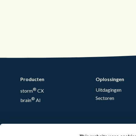
Producten
Oplossingen
®
Uitdagingen
storm
CX
Sectoren
®
brain
AI