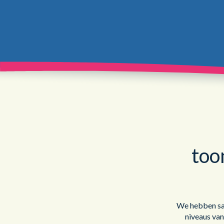
too
We hebben sa
niveaus van