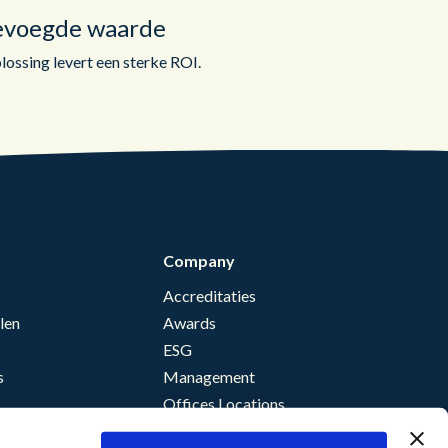
evoegde waarde
ossing levert een sterke ROI.
Company
Accreditaties
len
Awards
ESG
s
Management
Offices Locations