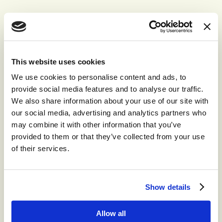
Koersen op data en omnichannel
integratie
Dankzij het nieuwe omnichannel platform kan Eindhoven
This website uses cookies
data uit verschillende kanalen verzamelen en analyseren. Dit
maakt het mogelijk om te begrijpen hoe prestaties en
We use cookies to personalise content and ads, to
beleving zich tot elkaar verhouden, en om gericht te
provide social media features and to analyse our traffic.
verbeteren, bijvoorbeeld als een kanaal technisch goed
We also share information about your use of our site with
scoort maar inwoners toch ontevreden zijn.
De gemeente
our social media, advertising and analytics partners who
werkt aan een naadloze overgang tussen kanalen, zodat
may combine it with other information that you’ve
inwoners hun verhaal niet opnieuw hoeven te vertellen als ze
provided to them or that they’ve collected from your use
van chat naar telefoon of e-mail overstappen, de kern van
of their services.
echte omnichannel dienstverlening.
Inzichten, efficiëntie en kwaliteit in
klantcontact
Show details
Medewerkers ervaren de nieuwe omgeving als sneller en
Allow all