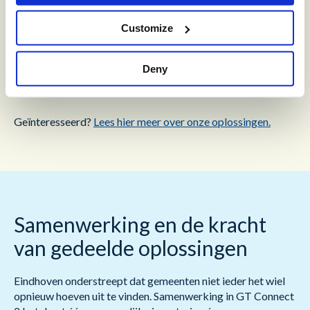
wendbaarder. De vergelijking binnen het projectteam was
treffend: wat eerst aanvoelde als sturen van een tanker,
Customize
voelt nu als rijden in een raceauto; sneller en efficiënter.
Supervisors bouwen eigen rapportages en zien realtime wat
Deny
er gebeurt, wat helpt bij het verbeteren van kwaliteit en
efficiëntie in het klantcontactcentrum.
Geïnteresseerd?
Lees hier meer over onze oplossingen.
Samenwerking en de kracht
van gedeelde oplossingen
Eindhoven onderstreept dat gemeenten niet ieder het wiel
opnieuw hoeven uit te vinden. Samenwerking in GT Connect