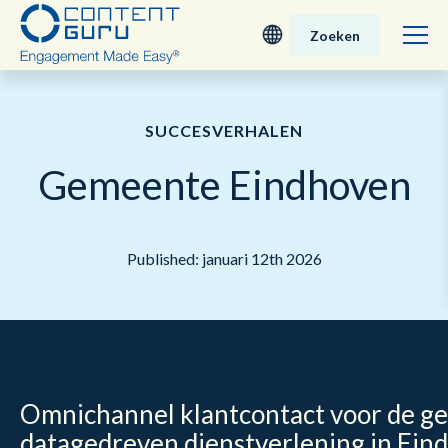
Zoeken
Deutsch
SUCCESVERHALEN
English - UK
Gemeente Eindhoven
Nederlands
English - USA
Published: januari 12th 2026
日本語
Omnichannel klantcontact voor de g
datagedreven dienstverlening in Ein