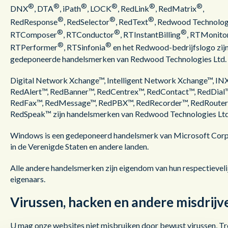
®
®
®
®
®
®
DNX
, DTA
, iPath
, LOCK
, RedLink
, RedMatrix
,
®
®
®
RedResponse
, RedSelector
, RedText
, Redwood Technolog
®
®
®
RTComposer
, RTConductor
, RTInstantBilling
, RTMonito
®
®
RTPerformer
, RTSinfonia
en het Redwood-bedrijfslogo zij
gedeponeerde handelsmerken van Redwood Technologies Ltd.
Digital Network Xchange™, Intelligent Network Xchange™, IN
RedAlert™, RedBanner™, RedCentrex™, RedContact™, RedDial™
RedFax™, RedMessage™, RedPBX™, RedRecorder™, RedRouter
RedSpeak™ zijn handelsmerken van Redwood Technologies Ltd
Windows is een gedeponeerd handelsmerk van Microsoft Corp
in de Verenigde Staten en andere landen.
Alle andere handelsmerken zijn eigendom van hun respectieveli
eigenaars.
Virussen, hacken en andere misdrijv
U mag onze websites niet misbruiken door bewust virussen, T