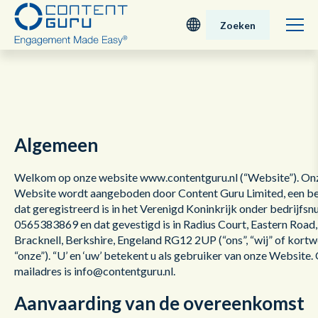
Zoeken
Deutsch
English - UK
Algemeen
Nederlands
Welkom op onze website www.contentguru.nl (“Website”). On
English - USA
Website wordt aangeboden door Content Guru Limited, een be
dat geregistreerd is in het Verenigd Koninkrijk onder bedrijf
日本語
0565383869 en dat gevestigd is in Radius Court, Eastern Road,
Bracknell, Berkshire, Engeland RG12 2UP (“ons”, “wij” of kort
“onze”). “U’ en ‘uw’ betekent u als gebruiker van onze Website.
mailadres is info@contentguru.nl.
Aanvaarding van de overeenkomst