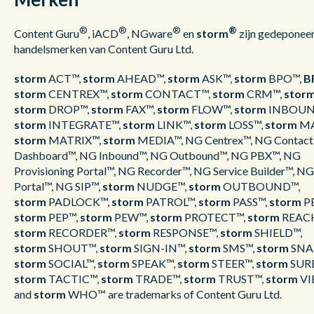
®
®
®
®
Content Guru
, iACD
, NGware
en
storm
zijn gedeponee
handelsmerken van Content Guru Ltd.
storm
ACT™,
storm
AHEAD™,
storm
ASK™,
storm
BPO™,
B
storm
CENTREX™,
storm
CONTACT™,
storm
CRM™,
stor
storm
DROP™,
storm
FAX™,
storm
FLOW™,
storm
INBOUN
storm
INTEGRATE™,
storm
LINK™,
storm
LOSS™,
storm
MA
storm
MATRIX™,
storm
MEDIA™, NG Centrex™, NG Contact
Dashboard™, NG Inbound™, NG Outbound™, NG PBX™, NG
Provisioning Portal™, NG Recorder™, NG Service Builder™, NG
Portal™, NG SIP™,
storm
NUDGE™,
storm
OUTBOUND™,
storm
PADLOCK™,
storm
PATROL™,
storm
PASS™,
storm
P
storm
PEP™,
storm
PEW™,
storm
PROTECT™,
storm
REAC
storm
RECORDER™,
storm
RESPONSE™,
storm
SHIELD™,
storm
SHOUT™,
storm
SIGN-IN™,
storm
SMS™,
storm
SNA
storm
SOCIAL™,
storm
SPEAK™,
storm
STEER™,
storm
SUR
storm
TACTIC™,
storm
TRADE™,
storm
TRUST™,
storm
V
and
storm
WHO™ are trademarks of Content Guru Ltd.