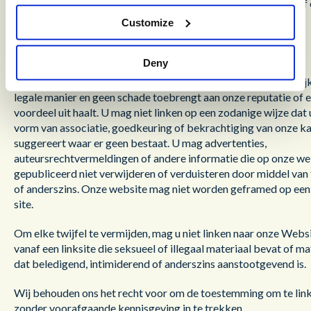
downloaden van materiaal dat op onze website is geplaatst, of
website die daaraan is gekoppeld.
Customize
Links naar onze Website
Deny
U mag linken naar onze homepage, mits u dit doet op een eerlij
legale manier en geen schade toebrengt aan onze reputatie of e
voordeel uit haalt. U mag niet linken op een zodanige wijze dat 
vorm van associatie, goedkeuring of bekrachtiging van onze k
suggereert waar er geen bestaat. U mag advertenties,
auteursrechtvermeldingen of andere informatie die op onze web
gepubliceerd niet verwijderen of verduisteren door middel van
of anderszins. Onze website mag niet worden geframed op een
site.
Om elke twijfel te vermijden, mag u niet linken naar onze Webs
vanaf een linksite die seksueel of illegaal materiaal bevat of ma
dat beledigend, intimiderend of anderszins aanstootgevend is.
Wij behouden ons het recht voor om de toestemming om te lin
zonder voorafgaande kennisgeving in te trekken.