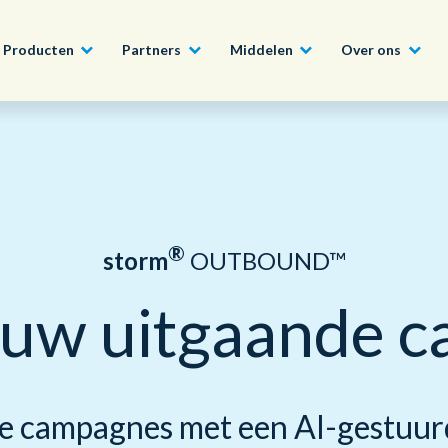
Producten
Partners
Middelen
Over ons
Word ook Partner
Bouw, Constructie en Vastgoed
Conversational AI Self-Service
Nieuws
English - UK
Sluit u aan bij het Con
Programma en profitee
Tech, Media en Telecom
Agent Assist
Whitepapers
ons uitgebreide partn
日本語
®
storm
OUTBOUND™
Overheid
Intelligente Automatisering
Video’s en webinars
 uw uitgaande 
Lees Meer
Wereldwijd team, wereldwijde visie
Financiële Instellingen
Real-Time Transcription and
Summarization
Onze kantoren
Outsourcing
 campagnes met een AI-gestuurde 