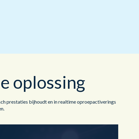
Gezondheidszorg
Middelen
®
brain
AI
e oplossing
prestaties bijhoudt en in realtime oproepactiverings
n.