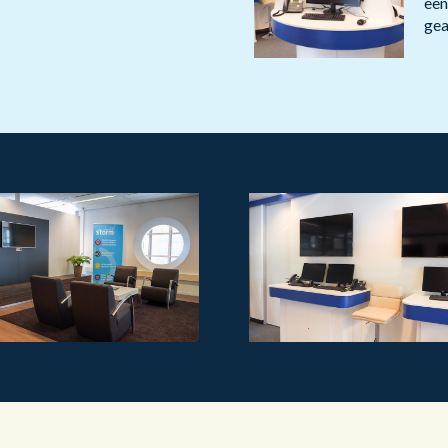
Publieke Sector
een
gea