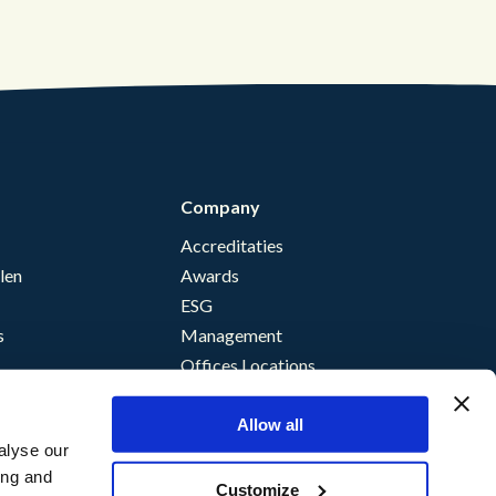
Company
Accreditaties
len
Awards
ESG
s
Management
Offices Locations
Allow all
alyse our
ing and
Customize