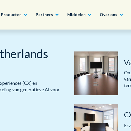
Producten
Partners
Middelen
Over ons
Word ook Partner
therlands
Bouw, Constructie en Vastgoed
Conversational AI Self-Service
Nieuws
English - UK
Sluit u aan bij het Con
V
Programma en profitee
Tech, Media en Telecom
Agent Assist
Whitepapers
ons uitgebreide partn
日本語
Onz
van
Experiences (CX) en
Overheid
Intelligente Automatisering
Video’s en webinars
ter
eling van generatieve AI voor
Lees Meer
Wereldwijd team, wereldwijde visie
Financiële Instellingen
Real-Time Transcription and
Summarization
C
Onze kantoren
Outsourcing
Erv