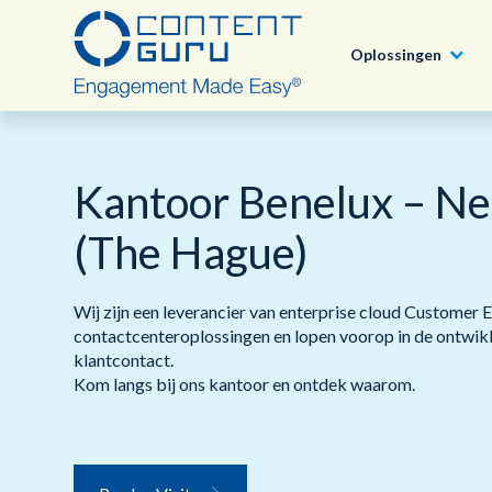
Oplossingen
Partner Programma
Kantoor Benelux – Ne
Sectoren
Awards
Deutsch
®
brain
AI
Het Content Guru Partner Program is een
(The Hague)
partnerondersteuningsecosysteem van
Uitdagingen
Blogs
wereldklasse, dat partners alles biedt wat ze
English - USA
®
storm
CX
nodig hebben om leads te genereren en de
verkoop te stimuleren.
Wij zijn een leverancier van enterprise cloud Customer 
Succesverhalen
contactcenteroplossingen en lopen voorop in de ontwikk
Oplossingen
Producten
klantcontact.
Lees Meer
Maak deel uit van iets GROOTS
Kom langs bij ons kantoor en ontdek waarom.
Carriere