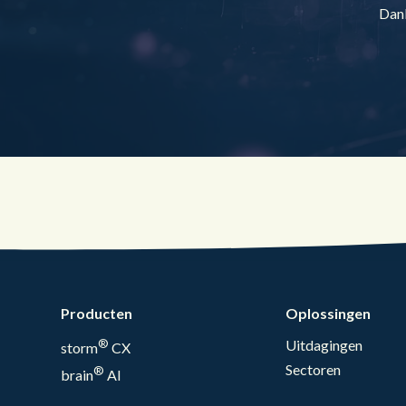
Dank
Producten
Oplossingen
®
Uitdagingen
storm
CX
Sectoren
®
brain
AI