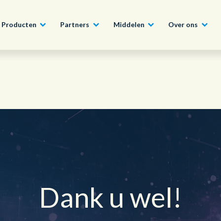
Producten
Partners
Middelen
Over ons
Word ook Partner
Bouw, Constructie en Vastgoed
Conversational AI Self-Service
Nieuws
English - UK
Sluit u aan bij het Con
Programma en profitee
Tech, Media en Telecom
Agent Assist
Whitepapers
ons uitgebreide partn
日本語
Overheid
Intelligente Automatisering
Video’s en webinars
Lees Meer
Wereldwijd team, wereldwijde visie
Financiële Instellingen
Real-Time Transcription and
Summarization
Dank u wel!
Onze kantoren
Outsourcing