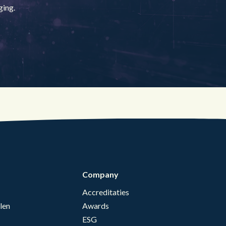
Gezondheidszorg
Middelen
®
brain
AI
ging.
Company
Accreditaties
len
Awards
ESG