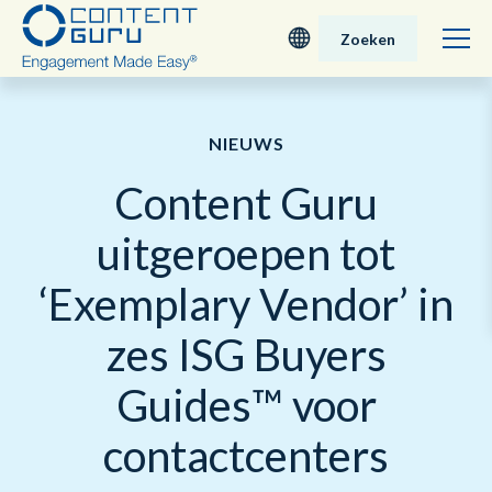
Zoeken
Deutsch
NIEUWS
English - UK
Content Guru
Nederlands
uitgeroepen tot
English - USA
‘Exemplary Vendor’ in
日本語
zes ISG Buyers
Guides™ voor
contactcenters