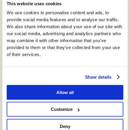
This website uses cookies
ISG Buyers Guide™ for Contact Centers for Retail 2025
We use cookies to personalise content and ads, to
“We zijn verheugd dat we opnieuw worden erkend als een
provide social media features and to analyse our traffic.
voorbeeldige leverancier die toonaangevend is in de CX-
We also share information about your use of our site with
sector”, aldus Martin Taylor, medeoprichter en adjunct-CEO
our social media, advertising and analytics partners who
van Content Guru. “De ISG Buyers Guides 2025 tonen de
may combine it with other information that you’ve
veelzijdigheid van het
storm
-platform, ook in belangrijke
provided to them or that they’ve collected from your use
sectoren en CX-categorieën. Terwijl we blijven innoveren,
of their services.
blijft
storm
het fundament waarop organisaties
vertrouwen om op grote schaal een uitstekende CX te
leveren.”
Show details
“Content Guru heeft zijn
storm
-platform ontwikkeld tot
een volledig uitgeruste, uiterst betrouwbare oplossing voor
Allow all
moderne contactcenters”, aldus Keith Dawson, directeur
Research en Customer Experience, ISG Software Research.
“De sterke punten van het bedrijf op het gebied van
Customize
omnichannel-engagement, AI en workforce management
dragen bij aan zijn voorbeeldige prestaties in de ISG
Contact Centers Buyers Guide.”
Deny