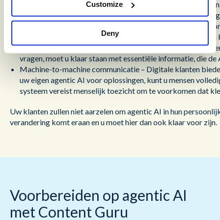
Standaard verzoeken – Alles waarvoor een klant zou kunnen
Customize
informatie, verzoeken om informatie bij te werken, rekening
taken afhandelt, kan klanten aanmoedigen om nog vaker con
Deny
Geautomatiseerd winkelen – Niet alleen bestaande klanten 
kunnen een AI-assistent gebruiken om hun eigen marktonderz
vragen, moet u klaar staan met essentiële informatie, die de
Machine-to-machine communicatie – Digitale klanten biede
uw eigen agentic AI voor oplossingen, kunt u mensen volledi
systeem vereist menselijk toezicht om te voorkomen dat klein
Uw klanten zullen niet aarzelen om agentic AI in hun persoonli
verandering komt eraan en u moet hier dan ook klaar voor zijn.
Voorbereiden op agentic AI
met Content Guru