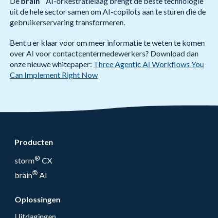
De
brain
AI-orkestratielaag brengt de beste technologie
uit de hele sector samen om AI-copilots aan te sturen die de
gebruikerservaring transformeren.
Bent u er klaar voor om meer informatie te weten te komen
over AI voor contactcentermedewerkers? Download dan
onze nieuwe whitepaper:
Three Agentic AI Workflows You
Can Implement Right Now
Producten
®
storm
CX
®
brain
AI
Oplossingen
Uitdagingen