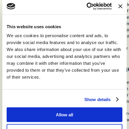
Verbetering van de ervaring van medewerkers – agentic AI k
naar voren te halen, de beste vervolgacties voor te stellen of
zorgt voor een hogere tevredenheid van medewerkers en bet
Werkbelasting in evenwicht brengen – Door continu het co
This website uses cookies
AI contacten dynamisch doorsturen naar zowel medewerkers 
We use cookies to personalise content and ads, to
overloop herverdelen naar AI-agents, waardoor een efficiën
provide social media features and to analyse our traffic.
Agentic AI tilt de prestaties van contactcenters naar een hoger 
We also share information about your use of our site with
van agentic AI om hun eigen communicatie te verbeteren.
our social media, advertising and analytics partners who
may combine it with other information that you’ve
Agentic AI geeft klanten meer 
provided to them or that they’ve collected from your use
of their services.
De acceptatie van agentic AI begint bij de basis. Van het boek
of thuis: uw klanten maken al gebruik van generatieve AI in hu
klanten het gaan gebruiken als een hulpmiddel om met uw bedr
Show details
deel van de inkomende communicatie afkomstig is van AI-agenten
Onlangs heeft Google zijn generatieve AI-model Gemini uitgero
Allow all
zijn tal van manieren waarop die systemen met uw bedrijf kun