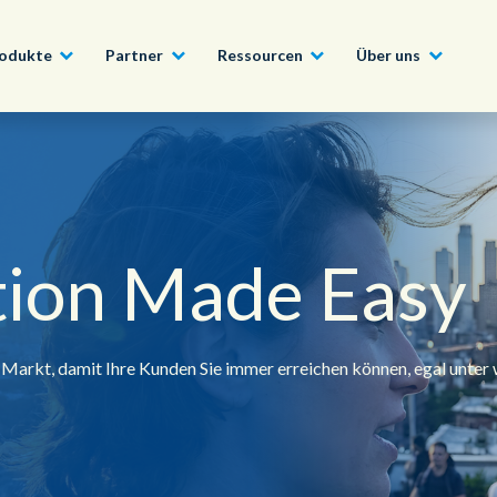
odukte
Partner
Ressourcen
Über uns
Partner werden
Bau, Fertigung & Immobilien
Conversational AI Self-Service
News
English - UK
Werden Sie Teil des C
Partnerprogramms und 
tion Made Easy
Technologie, Medien &
Agent Assist
Whitepaper
Vorteilen unseres umf
日本語
Telekommunikation
Partnernetzwerks.
Intelligente Automatisierung
Videos und Webinare
Öffentlicher Sektor & Regierung
Erfahren Sie mehr
 Markt, damit Ihre Kunden Sie immer erreichen können, egal unte
Ein globales Team für eine globale Vision
Live-Transkription & Zusammenfassung
Finanzdienstleistungen
Unsere Offices
Outsourcing & BPO