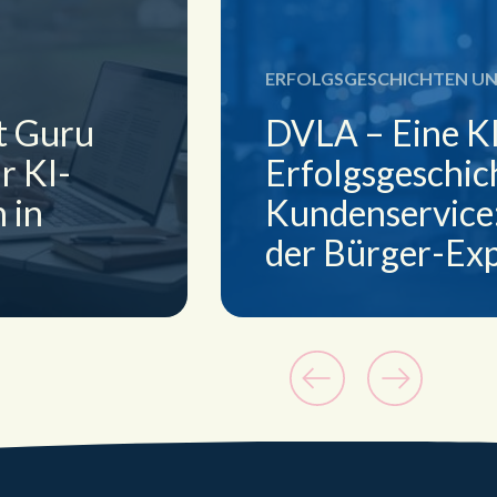
ERFOLGSGESCHICHTEN U
t Guru
DVLA – Eine K
r KI-
Erfolgsgeschic
 in
Kundenservice
der Bürger-Ex