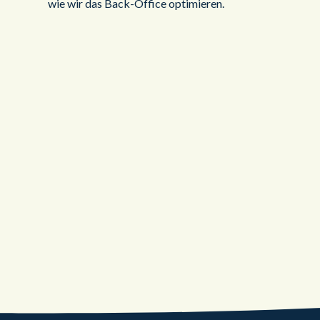
wie wir das Back-Office optimieren.
NEWS
Content Guru bringt das digita
KI- und Customer Experience-
Event brain2050 nach
Deutschland