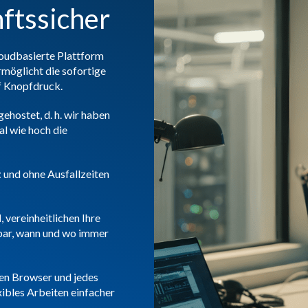
nftssicher
loudbasierte Plattform
rmöglicht die sofortige
f Knopfdruck.
gehostet, d. h. wir haben
al wie hoch die
t
und ohne Ausfallzeiten
d
, vereinheitlichen Ihre
ar, wann und wo immer
nen Browser und jedes
ibles Arbeiten einfacher