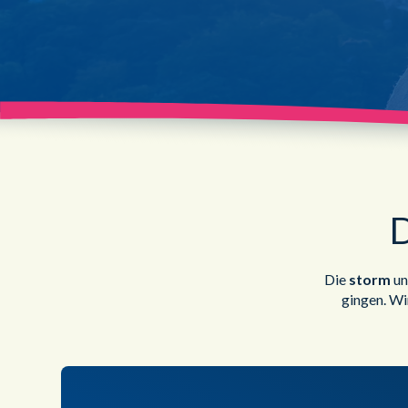
D
Die
storm
u
gingen. Wi