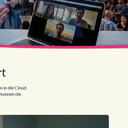
Professional Services
Gesundheitswesen
Ressourcen
®
brain
KI
rt
n in die Cloud
 kennen die