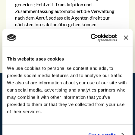
generiert; Echtzeit-Transkription und -
Zusammenfassung automatisiert die Verwaltung
nach dem Anruf, sodass die Agenten direkt zur
nächsten Interaktion übergehen können.
This website uses cookies
We use cookies to personalise content and ads, to
provide social media features and to analyse our traffic.
We also share information about your use of our site with
our social media, advertising and analytics partners who
may combine it with other information that you’ve
a
With
storm
, Tesco Bank saw a
14-
provided to them or that they’ve collected from your use
point increase in Customer
of their services.
Satisfaction
.
Show details