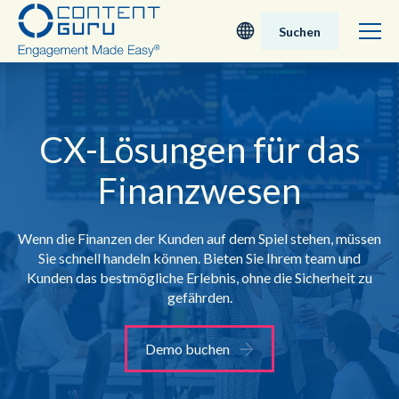
Suchen
Deutsch
English - UK
CX-Lösungen für das
Finanzwesen
Nederlands
English - USA
Wenn die Finanzen der Kunden auf dem Spiel stehen, müssen
Sie schnell handeln können. Bieten Sie Ihrem team und
日本語
Kunden das bestmögliche Erlebnis, ohne die Sicherheit zu
gefährden.
Demo buchen