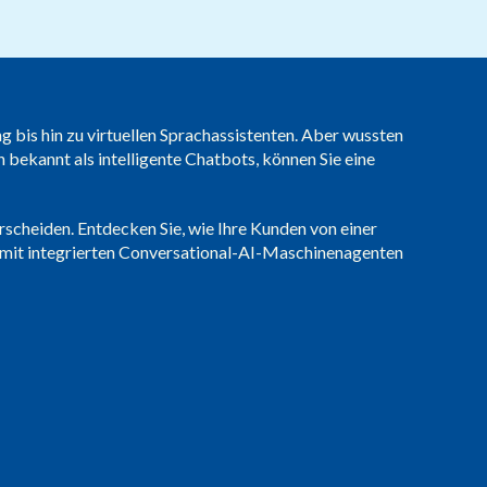
Professional Services
Gesundheitswesen
Ressourcen
®
brain
KI
ng bis hin zu virtuellen Sprachassistenten. Aber wussten
ekannt als intelligente Chatbots, können Sie eine
rscheiden. Entdecken Sie, wie Ihre Kunden von einer
r mit integrierten Conversational-AI-Maschinenagenten