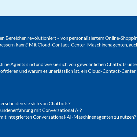
Öffentlicher Dienst
ielen Bereichen revolutioniert – von personalisiertem Online-Shoppi
rbessern kann? Mit Cloud-Contact-Center-Maschinenagenten, auch b
hine Agents sind und wie sie sich von gewöhnlichen Chatbots unte
ofitieren und warum es unerlässlich ist, ein Cloud-Contact-Cente
erscheiden sie sich von Chatbots?
Kundenerfahrung mit Conversational AI?
 mit integrierten Conversational-AI-Maschinenagenten zu nutzen?