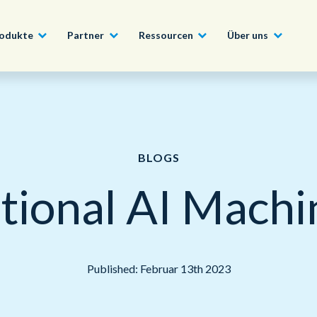
odukte
Partner
Ressourcen
Über uns
Partner werden
Bau, Fertigung & Immobilien
Conversational AI Self-Service
News
English - UK
Werden Sie Teil des C
Partnerprogramms und 
BLOGS
Technologie, Medien &
Agent Assist
Whitepaper
Vorteilen unseres umf
日本語
Telekommunikation
Partnernetzwerks.
tional AI Machi
Intelligente Automatisierung
Videos und Webinare
Öffentlicher Sektor & Regierung
Erfahren Sie mehr
Ein globales Team für eine globale Vision
Live-Transkription & Zusammenfassung
Finanzdienstleistungen
Published: Februar 13th 2023
Unsere Offices
Outsourcing & BPO