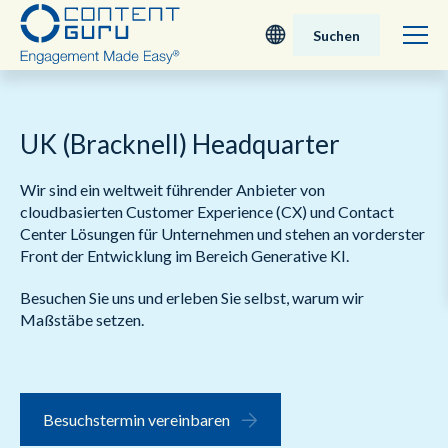
Suchen
Deutsch
UK (Bracknell) Headquarter
English - UK
Wir sind ein weltweit führender Anbieter von
Nederlands
cloudbasierten Customer Experience (CX) und Contact
Center Lösungen für Unternehmen und stehen an vorderster
English - USA
Front der Entwicklung im Bereich Generative KI.
Besuchen Sie uns und erleben Sie selbst, warum wir
日本語
Maßstäbe setzen.
Besuchstermin vereinbaren