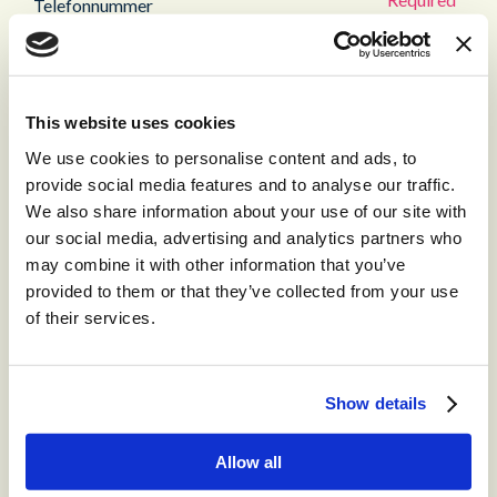
Telefonnummer
Firmenname
This website uses cookies
We use cookies to personalise content and ads, to
provide social media features and to analyse our traffic.
Ihre Rolle im Unternehmen
We also share information about your use of our site with
our social media, advertising and analytics partners who
may combine it with other information that you’ve
provided to them or that they’ve collected from your use
Ich bestätige, dass ich die
vorliegende
Datenschutzerklärung
zur Kenntnis
of their services.
genommen habe und erkläre mich mit dem Absenden
meiner Meldung einverstanden, dass meine Daten in
Übereinstimmung mit der Datenschutzerklärung
verarbeitet werden.
Ja, ich bin damit einverstanden
Show details
Allow all
Indem Sie das untenstehende Kästchen ankreuzen,
erklären Sie sich damit einverstanden,
Marketingkommunikation von Content Guru GmbH