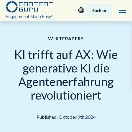
Suchen
Deutsch
WHITEPAPERS
English - UK
KI trifft auf AX: Wie
Nederlands
generative KI die
English - USA
Agentenerfahrung
日本語
revolutioniert
Published: Oktober 9th 2024