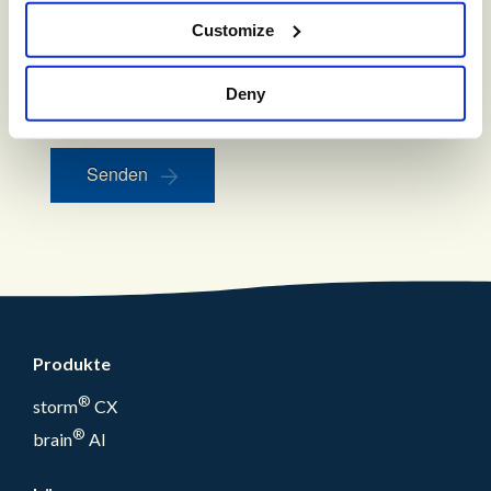
und Redwood Technologies zu erhalten. Sie erhalten
bei jeder Kontaktaufnahme die Möglichkeit zur
Customize
Abmeldung.
Ja, ich bin damit einverstanden, Marketingkommunikation von
Content Guru GmbH und Redwood Technologies zu erhalten.
Deny
Senden
Produkte
®
storm
CX
®
brain
AI