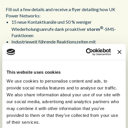
Fill out a few details and receive a flyer detailing how UK
Power Networks:
15 neue Kontaktkanäle und 50 % weniger
®
Wiederholungsanrufe dank proaktiver
storm
-SMS-
Funktionen
Industrieweit führende Reaktionszeiten mit
durchschnittlich weniger als drei Sekunden bis zur
Anrufannahme.
94 % Einhaltung der Service-Levels, Vermeidung von
Vertragsstrafen und sogar Qualifizierung für Incentive-
This website uses cookies
Boni.
Abgebrochene Anrufe unter 0.002% und 10.000%
We use cookies to personalise content and ads, to
verarbeitetes Kontaktaufkommen über dem
provide social media features and to analyse our traffic.
Normalwert.
We also share information about your use of our site with
our social media, advertising and analytics partners who
may combine it with other information that you’ve
provided to them or that they’ve collected from your use
of their services.