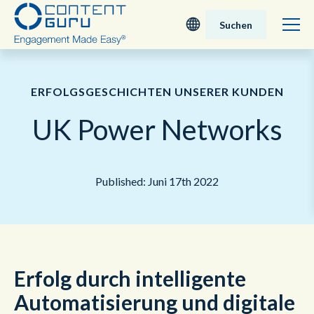
Suchen
Deutsch
ERFOLGSGESCHICHTEN UNSERER KUNDEN
English - UK
UK Power Networks
Nederlands
English - USA
Published: Juni 17th 2022
日本語
Erfolg durch intelligente
Automatisierung und digitale