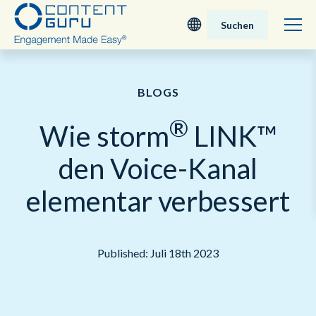
Suchen
Deutsch
BLOGS
English - UK
®
Wie storm
LINK™
Nederlands
den Voice-Kanal
English - USA
elementar verbessert
日本語
Published: Juli 18th 2023