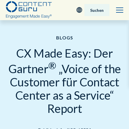
Suchen
Deutsch
BLOGS
English - UK
CX Made Easy: Der
Nederlands
®
Gartner
„Voice of the
English - USA
Customer für Contact
日本語
Center as a Service“
Report