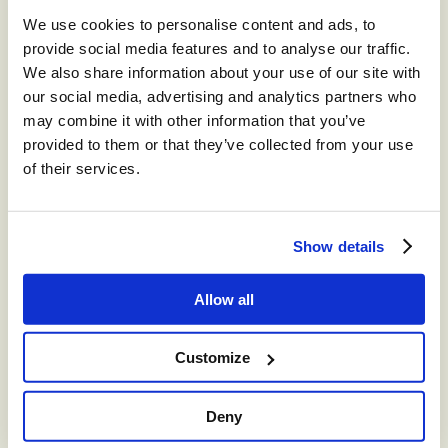
Ein starker Anbieter bringt Fachleute aus verschiedenen
We use cookies to personalise content and ads, to
Branchen zusammen. Diese kennen die
provide social media features and to analyse our traffic.
branchenspezifischen Bedürfnisse genau.
We also share information about your use of our site with
Anschließend analysiert der Anbieter die Strukturen im
our social media, advertising and analytics partners who
Unternehmen, vom Management bis hin zu den Agenten,
may combine it with other information that you’ve
um eine Lösung zu entwickeln, die für alle funktioniert.
provided to them or that they’ve collected from your use
Zum Schluss werden fundierte Empfehlungen
of their services.
ausgesprochen, mit dem Ziel, echten Mehrwert zu
schaffen. Dabei werden Technologien wie KI gezielt
eingesetzt, um konkrete Probleme zu lösen.
Show details
Doch gute Beratung allein reicht nicht. Die Lösung muss
auch
technisch überzeugen.
Allow all
Technische Tiefe durch echte
Customize
CX Excellence
Nicht jede CX-Plattform bietet den gleichen
Deny
Leistungsumfang. Manche setzen auf einfache, schnelle