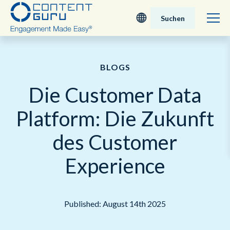
Suchen
Deutsch
BLOGS
English - UK
Die Customer Data
Nederlands
Platform: Die Zukunft
English - USA
des Customer
日本語
Experience
Published: August 14th 2025