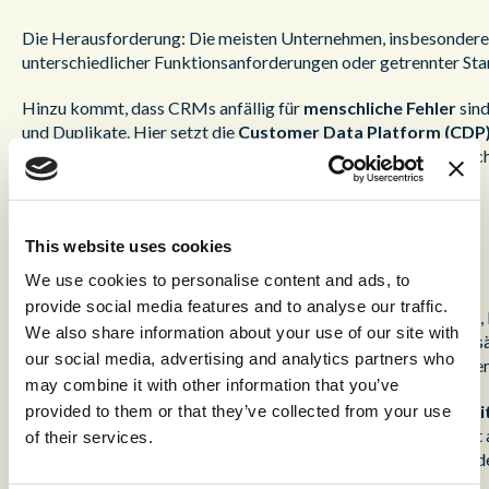
Die Herausforderung: Die meisten Unternehmen, insbesondere g
unterschiedlicher Funktionsanforderungen oder getrennter Stan
Hinzu kommt, dass CRMs anfällig für
menschliche Fehler
sind
und Duplikate. Hier setzt die
Customer Data Platform (CDP
Datensätzen einheitliche Kundenprofile erstellt. Die CDP gleich
Kurz gesagt:
This website uses cookies
CRM
bedeutet, Daten zu besitzen.
CDP
bedeutet, Daten in Wert zu verwandeln.
We use cookies to personalise content and ads, to
provide social media features and to analyse our traffic.
Während ein CRM eine
monolithische Datenstruktur
bildet,
We also share information about your use of our site with
dass ein weiteres CRM ihre Datenprobleme lösen könnte. Tatsäc
our social media, advertising and analytics partners who
fragmentierten Datenlandschaft hinzufügen. Was Unternehmen in
may combine it with other information that you’ve
Die CDP speichert Daten nicht nur, sie
verbindet Systeme mi
provided to them or that they’ve collected from your use
werden in einer zentralen CDP zusammengeführt und von dort au
of their services.
relevanten Daten, ohne zwischen durchschnittlich 14 verschie
Integration statt Ansammlung
.