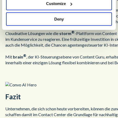
Customize
Da KI-gestützte Agenten zunehmend komplexe Aufgaben über
eingehen, müssen Backend-Systeme in der Lage sein, ein deutlic
Deny
reagieren. Fehlt eine skalierbare, cloudbasierte Plattform, d
®
Cloudnative Lösungen wie die
storm
-Plattform von Content 
im Kundenservice zu reagieren. Eine frühzeitige Investition in 
auch die Möglichkeit, die Chancen agentengesteuerter KI-Inte
®
Mit
brain
, der KI-Steuerungsebene von Content Guru, erhalt
innerhalb einer einzigen Lösung flexibel kombinieren und bei 
Fazit
Unternehmen, die sich schon heute vorbereiten, können die zu
schaffen damit im Contact Center die Grundlage für nachhalti