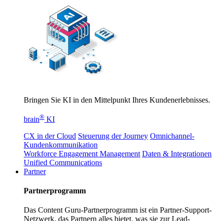
Bringen Sie KI in den Mittelpunkt Ihres Kundenerlebnisses.
®
brain
KI
CX in der Cloud
Steuerung der Journey
Omnichannel-
Kundenkommunikation
Workforce Engagement Management
Daten & Integrationen
Unified Communications
Partner
Partnerprogramm
Das Content Guru-Partnerprogramm ist ein Partner-Support-
Netzwerk, das Partnern alles bietet, was sie zur Lead-