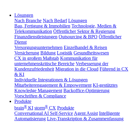
Lösungen
Nach Branche
Nach Bedarf
Lösungen
Bau, Fertigung & Immobilien
Technologie, Medien &
Telekommunikation
Öffentlicher Sektor & Regierung
Finanzdienstleistungen
Outsourcing & BPO
Öffentlicher
Dienst
Versorgungsunternehmen
Einzelhandel & Reisen
Versicherung
Bildung
Logistik
Gesundheitswesen
CX in großem Maßstab
Kommunikation für
unternehmenskritische Bereiche
Verbesserung der
Kundenzufriedenheit
Migration in die Cloud
Führend in CX
& KI
Individuelle Integrationen & Lösungen
Mitarbeiterengagement & Empowerment
KI-gestütztes
Knowledge Management
Backoffice-Optimierung
Vorschriften & Compliance
Produkte
®
®
brain
KI
storm
CX
Produkte
Conversational AI Self-Service
Agent Assist
Intelligente
Automatisierung
Live-Transkription & Zusammenfassung