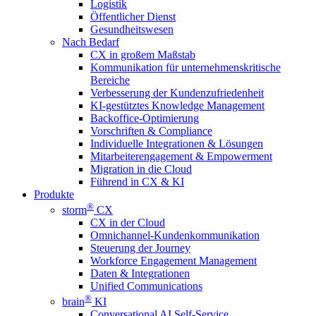
Logistik
Öffentlicher Dienst
Gesundheitswesen
Nach Bedarf
CX in großem Maßstab
Kommunikation für unternehmenskritische
Bereiche
Verbesserung der Kundenzufriedenheit
KI-gestütztes Knowledge Management
Backoffice-Optimierung
Vorschriften & Compliance
Individuelle Integrationen & Lösungen
Mitarbeiterengagement & Empowerment
Migration in die Cloud
Führend in CX & KI
Produkte
®
storm
CX
CX in der Cloud
Omnichannel-Kundenkommunikation
Steuerung der Journey
Workforce Engagement Management
Daten & Integrationen
Unified Communications
®
brain
KI
Conversational AI Self-Service