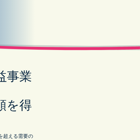
ヘルスケア
益事業
頼を得
%を超える需要の