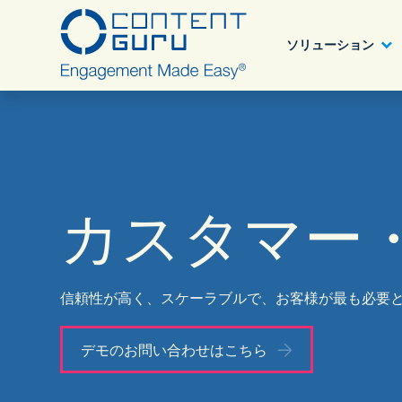
ソリューション
Content Guru パートナープログラム
業種別ソリューション
アワード
Deutsch
®
storm
CX
詳細へ
カスタマー
目的、課題別
ブログ
English - USA
®
brain
AI
ニュース
ソリューション
製品
信頼性が高く、スケーラブルで、お客様が最も必要
認定について
デモのお問い合わせはこちら