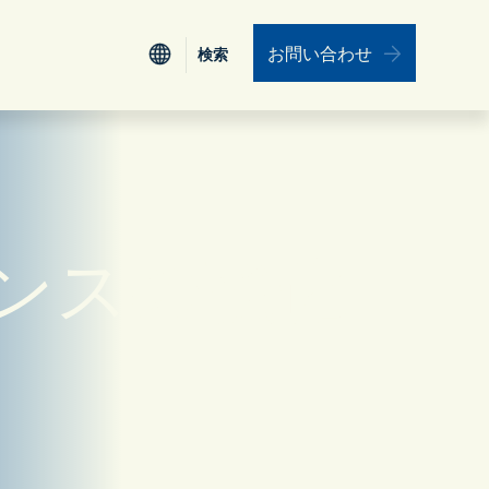
お問い合わせ
検索
検索
認証
Nederlands
電力、公益事業
ワークフォース・エンゲージメント・マネ
ジメント
ンスの強化
ESG
食品、小売り、サービス、旅行
データインテグレーション（データ統合）
リーダーシップ
保険
ユニファイド・コミュニケーション
プロフェッショナルサービス
教育機関
リソース
運輸