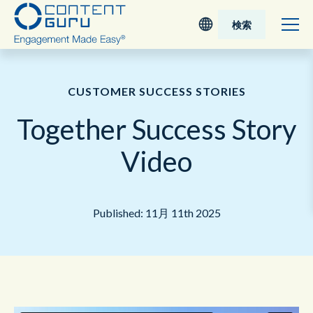
検索
Deutsch
CUSTOMER SUCCESS STORIES
English - UK
Together Success Story
Nederlands
Video
English - USA
Published: 11月 11th 2025
日本語