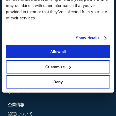
may combine it with other information that you’ve
ソリューション
provided to them or that they’ve collected from your use
of their services.
業界別ソリューション
目的、課題別
Show details
パートナー
Content Guru パートナープログラム
Allow all
パートナープログラムに参加
Customize
リソース
公式ブログ
Deny
ニュース
ホワイトペーパー
企業情報
認定について