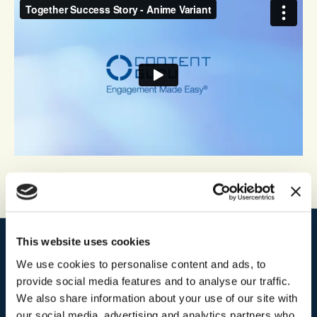
This website uses cookies
製品
We use cookies to personalise content and ads, to
provide social media features and to analyse our traffic.
®
storm
CX
We also share information about your use of our site with
®
brain
AI
our social media, advertising and analytics partners who